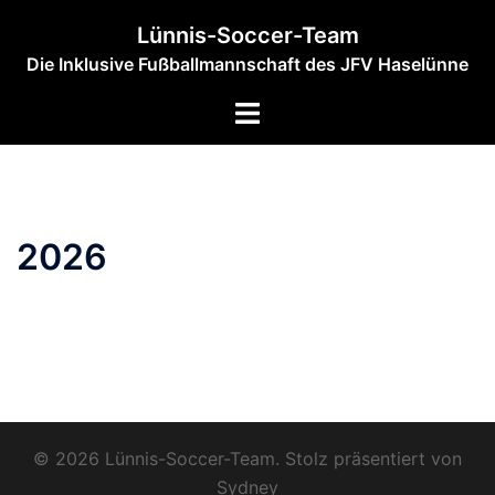
Zum
Lünnis-Soccer-Team
Inhalt
Die Inklusive Fußballmannschaft des JFV Haselünne
springen
Menü
umschalten
2026
© 2026 Lünnis-Soccer-Team. Stolz präsentiert von
Sydney